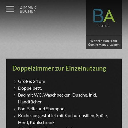
ZIMMER
BUCHEN
Weitere Hotels auf
Google Maps anzeigen
Doppelzimmer zur Einzelnutzung
Größe: 24 qm
Doppelbett,
Bad mit WC, Waschbecken, Dusche, inkl.
Handtücher
Fön, Seife und Shampoo
Küche ausgestattet mit Kochutensilien, Spüle,
Herd, Kühlschrank