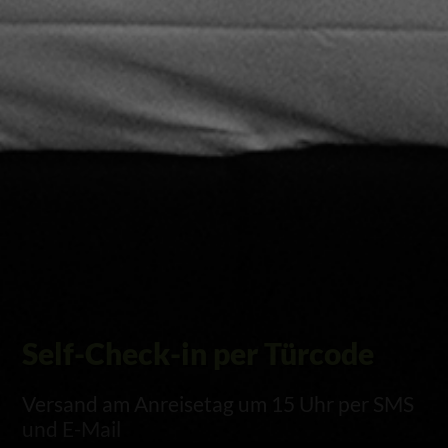
Self-Check-in per Türcode
Versand am Anreisetag um 15 Uhr per SMS
und E-Mail