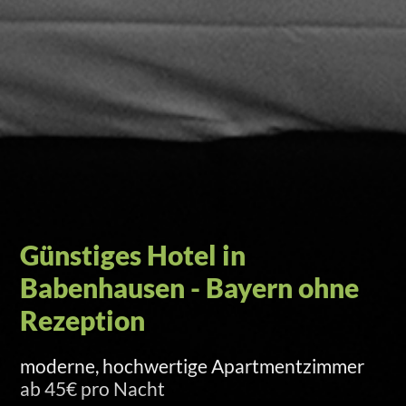
Self-Check-in per Türcode
Versand am Anreisetag um 15 Uhr per SMS
und E-Mail